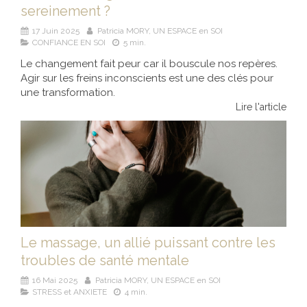
sereinement ?
17 Juin 2025
Patricia MORY, UN ESPACE en SOI
CONFIANCE EN SOI
5 min.
Le changement fait peur car il bouscule nos repères.
Agir sur les freins inconscients est une des clés pour
une transformation.
Lire l'article
Le massage, un allié puissant contre les
troubles de santé mentale
16 Mai 2025
Patricia MORY, UN ESPACE en SOI
STRESS et ANXIETE
4 min.