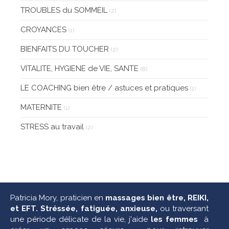
TROUBLES du SOMMEIL
(2)
CROYANCES
(1)
BIENFAITS DU TOUCHER
(2)
VITALITE, HYGIENE de VIE, SANTE
(8)
LE COACHING bien être / astuces et pratiques
(1)
MATERNITE
(1)
STRESS au travail
(2)
Patricia Mory,
praticien en
massages bien être, REIKI,
et EFT. Stréssée, fatiguée, anxieuse,
ou traversant
une période délicate de la vie, j'aide
les femmes
à