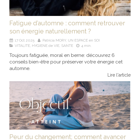
Fatigue d’automne : comment retrouver
son énergie naturellement ?
17 Oct 2025
Patricia MORY, UN ESPACE en SOI
VITALITE, HYGIENE de VIE, SANTE
4 min.
Toujours fatiguée, moral en berne: découvrez 6
conseils bien-être pour préserver votre énergie cet
automne.
Lire l'article
Peur du changement; comment avancer