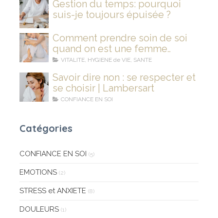
Gestion du temps: pourquoi
suis-je toujours épuisée ?
Comment prendre soin de soi
quand on est une femme
stressée et fatiguée ?
VITALITE, HYGIENE de VIE, SANTE
Savoir dire non : se respecter et
se choisir | Lambersart
CONFIANCE EN SOI
Catégories
CONFIANCE EN SOI
(5)
EMOTIONS
(2)
STRESS et ANXIETE
(8)
DOULEURS
(1)