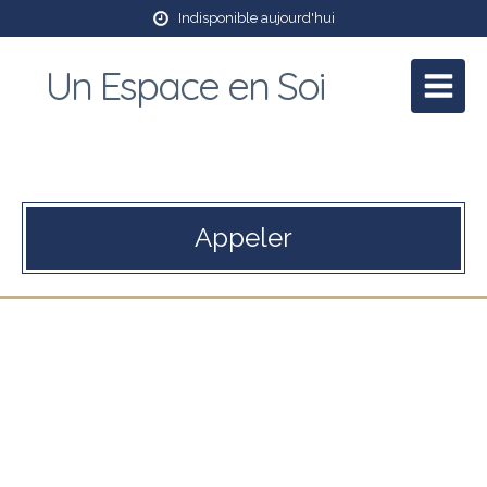
Indisponible aujourd'hui
Un Espace en Soi
Patricia Mory
Praticienne en massage bien être et Reiki
Appeler