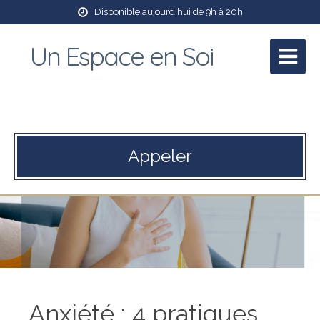
Disponible aujourd'hui de 9h à 20h
Un Espace en Soi
Patricia Mory
Praticienne en massage bien être et Reiki
Appeler
Anxiété : 4 pratiques