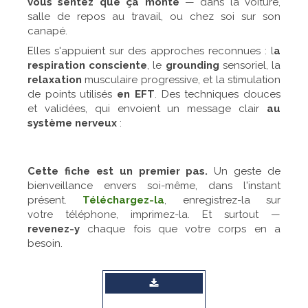
vous sentez que ça monte
— dans la voiture,
salle de repos au travail, ou chez soi sur son
canapé.
Elles s'appuient sur des approches reconnues : l
a
respiration consciente
, le
grounding
sensoriel, la
relaxation
musculaire progressive, et la stimulation
de points utilisés
en EFT
. Des techniques douces
et validées, qui envoient un message clair
au
système nerveux
:
Cette fiche est un premier pas.
Un geste de
bienveillance envers soi-même, dans l'instant
présent.
Téléchargez-la
, enregistrez-la sur
votre téléphone, imprimez-la. Et surtout —
revenez-y
chaque fois que votre corps en a
besoin.
PDF calme et ancrage