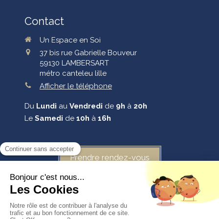
Contact
Un Espace en Soi
37 bis rue Gabrielle Bouveur
59130
LAMBERSART
métro canteleu lille
Afficher le téléphone
Du
Lundi
au
Vendredi
de
9h
à
20h
Le
Samedi
de
10h
à
16h
Prendre rendez-vous
©2025 Un Espace en Soi - Massages-bien-être-reiki-eft
Plan du site