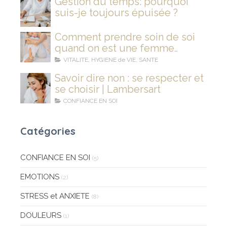
Gestion du temps: pourquoi
suis-je toujours épuisée ?
Comment prendre soin de soi
quand on est une femme
stressée et fatiguée ?
VITALITE, HYGIENE de VIE, SANTE
Savoir dire non : se respecter et
se choisir | Lambersart
CONFIANCE EN SOI
Catégories
CONFIANCE EN SOI
(5)
EMOTIONS
(2)
STRESS et ANXIETE
(8)
DOULEURS
(1)