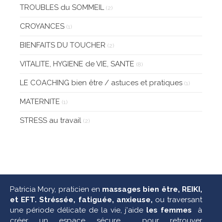
TROUBLES du SOMMEIL
(2)
CROYANCES
(1)
BIENFAITS DU TOUCHER
(2)
VITALITE, HYGIENE de VIE, SANTE
(8)
LE COACHING bien être / astuces et pratiques
(1)
MATERNITE
(1)
STRESS au travail
(2)
Patricia Mory,
praticien en
massages bien être, REIKI,
et EFT. Stréssée, fatiguée, anxieuse,
ou traversant
une période délicate de la vie, j'aide
les femmes
à
créer un espace sécure pour retrouver