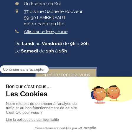
Un Espace en Soi
37 bis rue Gabrielle Bouveur
59130
LAMBERSART
métro canteleu lille
Afficher le téléphone
Du
Lundi
au
Vendredi
de
9h
à
20h
Le
Samedi
de
10h
à
16h
Prendre rendez-vous
©2025 Un Espace en Soi - Massages-bien-être-reiki-eft
Plan du site
Mentions légales
Création et référencement du site par Simplébo