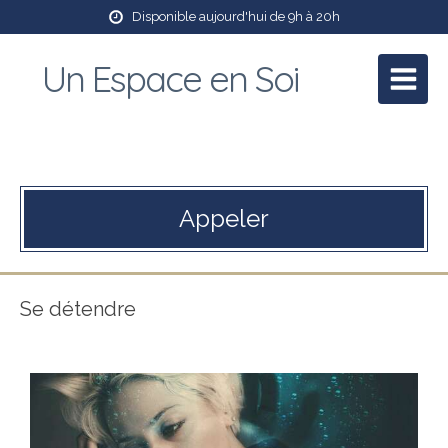
Disponible aujourd'hui de 9h à 20h
Un Espace en Soi
Patricia Mory
Praticienne en massage bien être et Reiki
Appeler
Se détendre