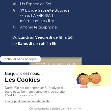
Un Espace en Soi
37 bis rue Gabrielle Bouveur
59130
LAMBERSART
métro canteleu lille
Afficher le téléphone
Du
Lundi
au
Vendredi
de
9h
à
20h
Le
Samedi
de
10h
à
16h
Prendre rendez-vous
©2025 Un Espace en Soi - Massages-bien-être-reiki-eft
Plan du site
Mentions légales
Création et référencement du site par Simplébo